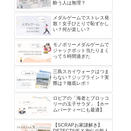
酔う人は無理？
メダルゲームでストレス発
散！女子ひとりで恥ずかし
い？何が楽しい？
モノポリーメダルゲームで
ジャックポット当たりまく
って５時間過ぎた
三島スカイウォークはつま
らない？ジップライン？実
際は？徹底レポ！
ロピアの「海老とブロッコ
リーの玉子サラダ」【ホー
ムパーティーにも最適】
【SCRAPお家謎解き】
DETECTIVE X 御仏の殺人