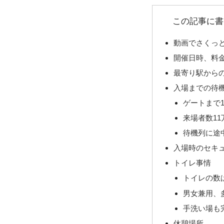
この記事に書
動画でさくっ
開催日時、料
最寄り駅から
入場までの待
ゲートまで
来場者数11万
待機列に途
入場時のセキ
トイレ事情
トイレの数
男女兼用、
手洗い場も
休憩場所