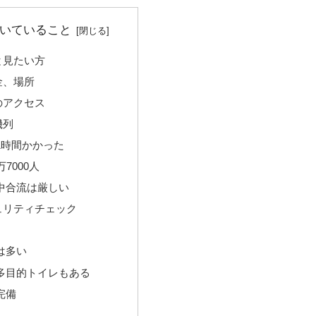
いていること
と見たい方
金、場所
のアクセス
機列
1時間かかった
7000人
中合流は厳しい
ュリティチェック
は多い
多目的トイレもある
完備