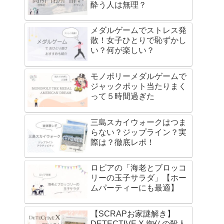
酔う人は無理？
メダルゲームでストレス発
散！女子ひとりで恥ずかし
い？何が楽しい？
モノポリーメダルゲームで
ジャックポット当たりまく
って５時間過ぎた
三島スカイウォークはつま
らない？ジップライン？実
際は？徹底レポ！
ロピアの「海老とブロッコ
リーの玉子サラダ」【ホー
ムパーティーにも最適】
【SCRAPお家謎解き】
DETECTIVE X 御仏の殺人