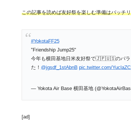
この記事を読めば友好祭を楽しむ準備はバッチリ
#YokotaFF25
”Friendship Jump25"
今年も横田基地日米友好祭で🇯🇵🇺🇸の
た！
@jgsdf_1stAbnB
pic.twitter.com/Yucla
— Yokota Air Base 横田基地 (@YokotaAirBa
[ad]