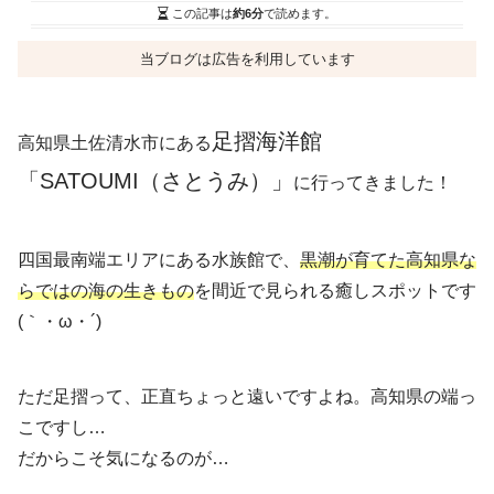
この記事は
約6分
で読めます。
当ブログは広告を利用しています
足摺海洋館
高知県土佐清水市にある
「SATOUMI（さとうみ）」
に行ってきました！
四国最南端エリアにある水族館で、
黒潮が育てた高知県な
らではの海の生きもの
を間近で見られる癒しスポットです
(｀・ω・´)
ただ足摺って、正直ちょっと遠いですよね。高知県の端っ
こですし…
だからこそ気になるのが…