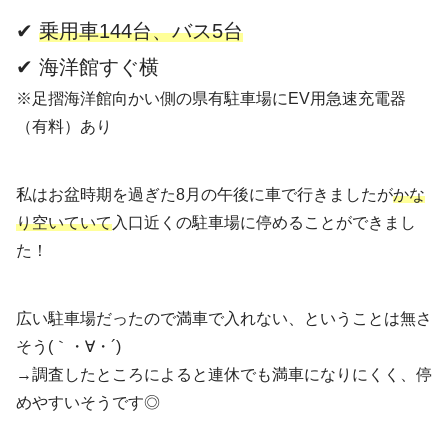
✔
乗用車144台、バス5台
✔ 海洋館すぐ横
※足摺海洋館向かい側の県有駐車場にEV用急速充電器
（有料）あり
私はお盆時期を過ぎた8月の午後に車で行きましたが
かな
り空いていて
入口近くの駐車場に停めることができまし
た！
広い駐車場だったので満車で入れない、ということは無さ
そう(｀・∀・´)
→調査したところによると連休でも満車になりにくく、停
めやすいそうです◎