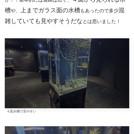
槽
上までガラス面の水槽
混
や、
もあったので多少
雑していても見やすそうだな
とは思いました！
４面水槽で見やすい