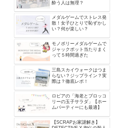
酔う人は無理？
メダルゲームでストレス発
散！女子ひとりで恥ずかし
い？何が楽しい？
モノポリーメダルゲームで
ジャックポット当たりまく
って５時間過ぎた
三島スカイウォークはつま
らない？ジップライン？実
際は？徹底レポ！
ロピアの「海老とブロッコ
リーの玉子サラダ」【ホー
ムパーティーにも最適】
【SCRAPお家謎解き】
DETECTIVE X 御仏の殺人