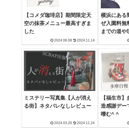
【コメダ珈琲店】期間限定天
横浜にある
空の抹茶メニュー最高すぎま
ぜ入園料無
した
までの道や
2024.06.08
2024.11.14
ミステリー写真集【人が消え
【福生市】
る街】ネタバレなしレビュー
造感謝デー
嗜む^ ^
2024.03.20
2024.11.24