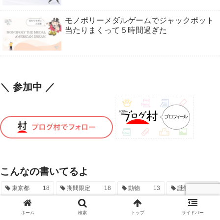
モノポリーメダルゲームでジャックポット
当たりまくって５時間過ぎた
＼ 参加中 ／
こんなの書いてるよ
東京都
18
期間限定
18
動物
13
謎解き
11
アミューズメントパーク
11
アニメ
9
ゲーム
9
雑貨
8
ホーム
検索
トップ
サイドバー