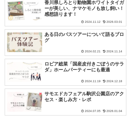
香川県しろとり動物園ホワイトタイガ
ーが美しい、ナマケモノも放し飼い！
感想語ります！
2024.11.12
2026.03.01
ある日のバスツアーについて語るブロ
グ
2024.02.21
2024.11.14
ロピア総菜「国産皮付きごぼうのサラ
ダ」ホームパーティーにも最適
2024.11.19
2024.12.18
サモエドカフェアル駒沢公園店のアク
セス・楽しみ方・レポ
2024.07.05
2026.01.04