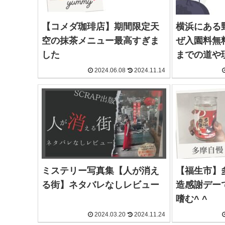
【コメダ珈琲店】期間限定天
横浜にある
空の抹茶メニュー最高すぎま
ぜ入園料無
した
までの道や
2024.06.08
2024.11.14
ミステリー写真集【人が消え
【福生市】
る街】ネタバレなしレビュー
造感謝デー
嗜む^ ^
2024.03.20
2024.11.24