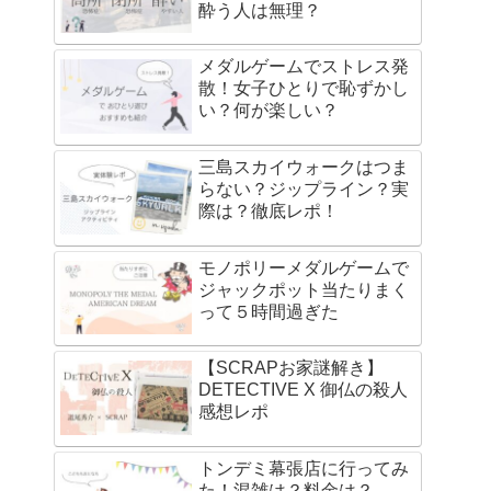
酔う人は無理？
メダルゲームでストレス発
散！女子ひとりで恥ずかし
い？何が楽しい？
三島スカイウォークはつま
らない？ジップライン？実
際は？徹底レポ！
モノポリーメダルゲームで
ジャックポット当たりまく
って５時間過ぎた
【SCRAPお家謎解き】
DETECTIVE X 御仏の殺人
感想レポ
トンデミ幕張店に行ってみ
た！混雑は？料金は？